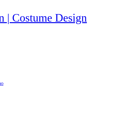
gn | Costume Design
no