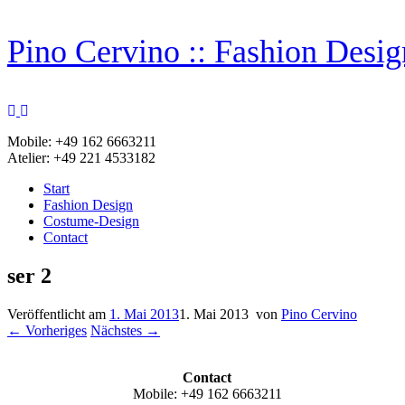
Zum
Pino Cervino :: Fashion Desi
Inhalt
springen
Mobile: +49 162 6663211
Atelier: +49 221 4533182
Start
Fashion Design
Costume-Design
Contact
ser 2
Veröffentlicht am
1. Mai 2013
1. Mai 2013
von
Pino Cervino
← Vorheriges
Nächstes →
Contact
Mobile: +49 162 6663211